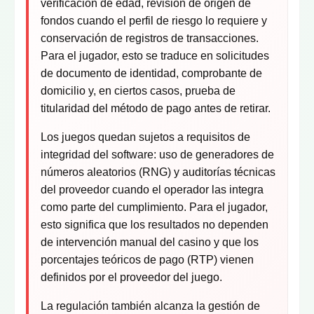
verificación de edad, revisión de origen de
fondos cuando el perfil de riesgo lo requiere y
conservación de registros de transacciones.
Para el jugador, esto se traduce en solicitudes
de documento de identidad, comprobante de
domicilio y, en ciertos casos, prueba de
titularidad del método de pago antes de retirar.
Los juegos quedan sujetos a requisitos de
integridad del software: uso de generadores de
números aleatorios (RNG) y auditorías técnicas
del proveedor cuando el operador las integra
como parte del cumplimiento. Para el jugador,
esto significa que los resultados no dependen
de intervención manual del casino y que los
porcentajes teóricos de pago (RTP) vienen
definidos por el proveedor del juego.
La regulación también alcanza la gestión de