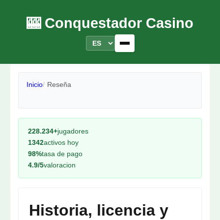
🎰 Conquestador Casino
Inicio
Reseña
228.234+
jugadores
1342
activos hoy
98%
tasa de pago
4.9/5
valoracion
Historia, licencia y