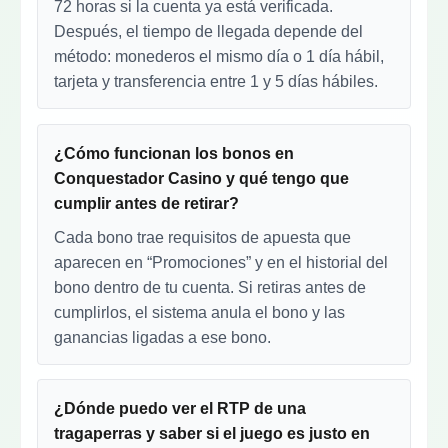
72 horas si la cuenta ya está verificada.
Después, el tiempo de llegada depende del
método: monederos el mismo día o 1 día hábil,
tarjeta y transferencia entre 1 y 5 días hábiles.
¿Cómo funcionan los bonos en
Conquestador Casino y qué tengo que
cumplir antes de retirar?
Cada bono trae requisitos de apuesta que
aparecen en “Promociones” y en el historial del
bono dentro de tu cuenta. Si retiras antes de
cumplirlos, el sistema anula el bono y las
ganancias ligadas a ese bono.
¿Dónde puedo ver el RTP de una
tragaperras y saber si el juego es justo en