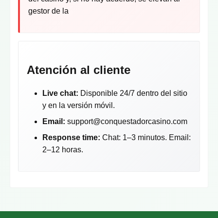
gestor de la
Atención al cliente
Live chat:
Disponible 24/7 dentro del sitio
y en la versión móvil.
Email:
support@conquestadorcasino.com
Response time:
Chat: 1–3 minutos. Email:
2–12 horas.