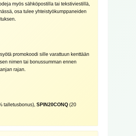
ja myös sähköpostilla tai tekstiviestillä,
äkymässä, osa tulee yhteistyökumppaneiden
etuksen.
a syötä promokoodi sille varattuun kenttään
onuksen nimen tai bonussumman ennen
panjan rajan.
% talletusbonus),
SPIN20CONQ
(20