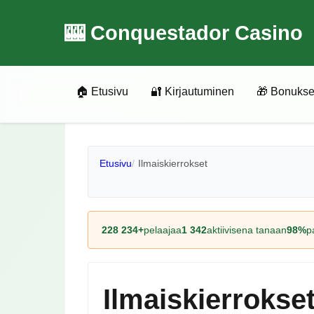
🎰 Conquestador Casino
🏠 Etusivu
🔐 Kirjautuminen
🎁 Bonukse
Etusivu
Ilmaiskierrokset
228 234+
pelaajaa
1 342
aktiivisena tanaan
98%
p
Ilmaiskierrokset