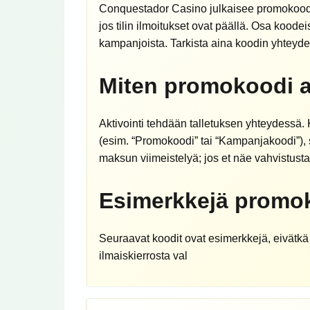
Conquestador Casino julkaisee promokoodeja
jos tilin ilmoitukset ovat päällä. Osa kood
kampanjoista. Tarkista aina koodin yhteydes
Miten promokoodi a
Aktivointi tehdään talletuksen yhteydessä. 
(esim. “Promokoodi” tai “Kampanjakoodi”),
maksun viimeistelyä; jos et näe vahvistusta,
Esimerkkejä promok
Seuraavat koodit ovat esimerkkejä, eivätk
ilmaiskierrosta val