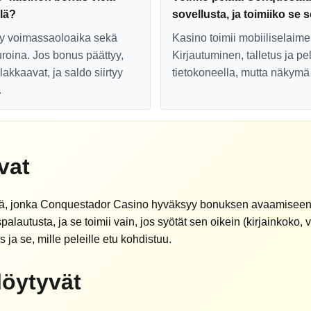
llä?
sovellusta, ja toimiiko se
kyy voimassaoloaika sekä
Kasino toimii mobiiliselaimess
uroina. Jos bonus päättyy,
Kirjautuminen, talletus ja p
akkaavat, ja saldo siirtyy
tietokoneella, mutta näkymä
.
vat
mä, jonka Conquestador Casino hyväksyy bonuksen avaamiseen.
palautusta, ja se toimii vain, jos syötät sen oikein (kirjainkoko, v
 ja se, mille peleille etu kohdistuu.
löytyvät