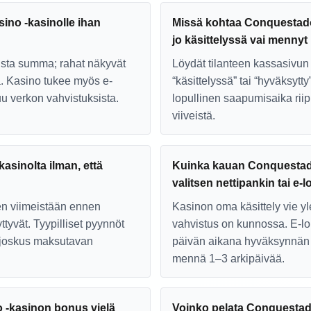
ino -kasinolle ihan
Missä kohtaa Conquestado
jo käsittelyssä vai mennyt 
ista summa; rahat näkyvät
Löydät tilanteen kassasivun k
lla. Kasino tukee myös e-
“käsittelyssä” tai “hyväksyt
puu verkon vahvistuksista.
lopullinen saapumisaika rii
viiveistä.
asinolta ilman, että
Kuinka kauan Conquestado
valitsen nettipankin tai e
en viimeistään ennen
Kasinon oma käsittely vie y
ttyvät. Tyypilliset pyynnöt
vahvistus on kunnossa. E-l
ja joskus maksutavan
päivän aikana hyväksynnän j
mennä 1–3 arkipäivää.
 -kasinon bonus vielä
Voinko pelata Conquestado