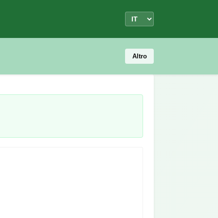
Altro