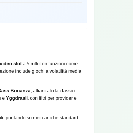
video slot
a 5 rulli con funzioni come
zione include giochi a volatilità media
Bass Bonanza
, affiancati da classici
g
e
Yggdrasil
, con filtri per provider e
 noti, puntando su meccaniche standard