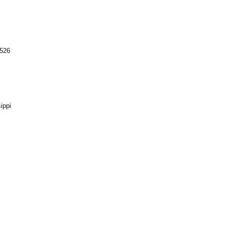
526
ippi