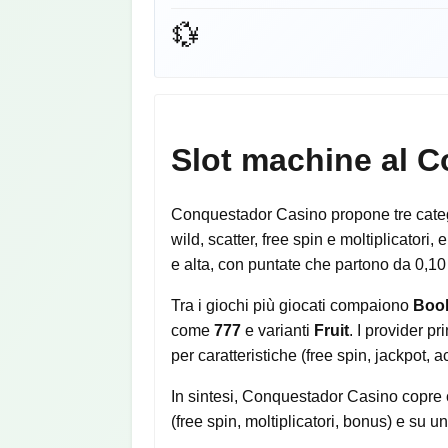
💱
Slot machine al 
Conquestador Casino propone tre categ
wild, scatter, free spin e moltiplicatori, 
e alta, con puntate che partono da 0,10 €
Tra i giochi più giocati compaiono
Boo
come
777
e varianti
Fruit
. I provider p
per caratteristiche (free spin, jackpot, 
In sintesi, Conquestador Casino copre 
(free spin, moltiplicatori, bonus) e su u