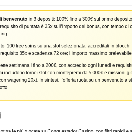
i benvenuto
in 3 depositi: 100% fino a 300€ sul primo deposit
 requisito di puntata è 35x sull’importo del bonus, con tempo di
ring.
o: 100 free spins su una slot selezionata, accreditati in blocchi d
requisito 35x e scadenza 72 ore; l’importo massimo prelevabile 
tte settimanali fino a 200€, con accredito ogni lunedì e requisito
ni
includono tornei slot con montepremi da 5.000€ e missioni gio
n wagering 20x). In sintesi, l’offerta ruota su un benvenuto a ste
otto.
i
t tra le più giocate su Conquestador Casino, con filtri rapidi e acc