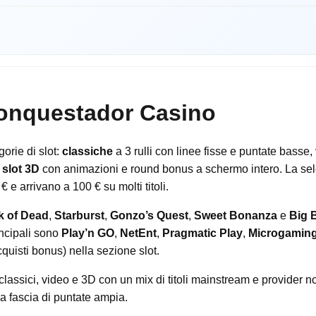
Conquestador Casino
orie di slot:
classiche
a 3 rulli con linee fisse e puntate basse,
e
slot 3D
con animazioni e round bonus a schermo intero. La sele
 e arrivano a 100 € su molti titoli.
k of Dead
,
Starburst
,
Gonzo’s Quest
,
Sweet Bonanza
e
Big 
rincipali sono
Play’n GO
,
NetEnt
,
Pragmatic Play
,
Microgamin
acquisti bonus) nella sezione slot.
classici, video e 3D con un mix di titoli mainstream e provider
na fascia di puntate ampia.