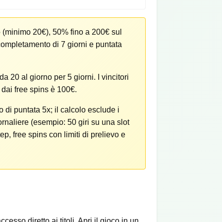
o (minimo 20€), 50% fino a 200€ sul
 completamento di 7 giorni e puntata
a 20 al giorno per 5 giorni. I vincitori
dai free spins è 100€.
 di puntata 5x; il calcolo esclude i
rnaliere (esempio: 50 giri su una slot
p, free spins con limiti di prelievo e
esso diretto ai titoli. Apri il gioco in un