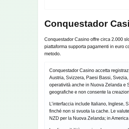
Conquestador Casin
Conquestador Casino offre circa 2.000 slot
piattaforma supporta pagamenti in euro con 
metodo.
Conquestador Casino accetta registrazio
Austria, Svizzera, Paesi Bassi, Svezia,
operatività anche in Nuova Zelanda e Su
geografiche e non consente la creazion
L’interfaccia include Italiano, Inglese,
finché non si svuota la cache. Le val
NZD per la Nuova Zelanda; in America 