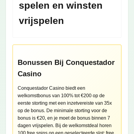
spelen en winsten
vrijspelen
Bonussen Bij Conquestador
Casino
Conquestador Casino biedt een
welkomstbonus van 100% tot €200 op de
eerste storting met een inzetvereiste van 35x
op de bonus. De minimale storting voor de
bonus is €20, en je moet de bonus binnen 7
dagen vrijspelen. Bij de welkomstdeal horen
100 free spins op een geselecteerde slot; free