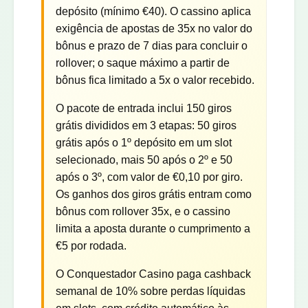
depósito (mínimo €40). O cassino aplica
exigência de apostas de 35x no valor do
bônus e prazo de 7 dias para concluir o
rollover; o saque máximo a partir de
bônus fica limitado a 5x o valor recebido.
O pacote de entrada inclui 150 giros
grátis divididos em 3 etapas: 50 giros
grátis após o 1º depósito em um slot
selecionado, mais 50 após o 2º e 50
após o 3º, com valor de €0,10 por giro.
Os ganhos dos giros grátis entram como
bônus com rollover 35x, e o cassino
limita a aposta durante o cumprimento a
€5 por rodada.
O Conquestador Casino paga cashback
semanal de 10% sobre perdas líquidas