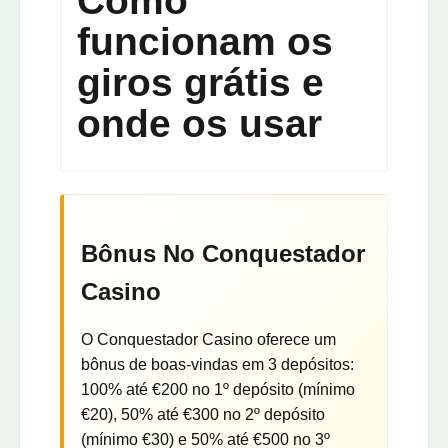
Como
funcionam os
giros grátis e
onde os usar
Bônus No Conquestador
Casino
O Conquestador Casino oferece um
bônus de boas-vindas em 3 depósitos:
100% até €200 no 1º depósito (mínimo
€20), 50% até €300 no 2º depósito
(mínimo €30) e 50% até €500 no 3º