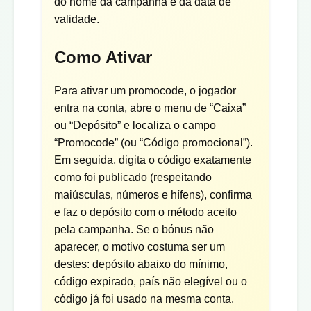
do nome da campanha e da data de
validade.
Como Ativar
Para ativar um promocode, o jogador
entra na conta, abre o menu de “Caixa”
ou “Depósito” e localiza o campo
“Promocode” (ou “Código promocional”).
Em seguida, digita o código exatamente
como foi publicado (respeitando
maiúsculas, números e hífens), confirma
e faz o depósito com o método aceito
pela campanha. Se o bónus não
aparecer, o motivo costuma ser um
destes: depósito abaixo do mínimo,
código expirado, país não elegível ou o
código já foi usado na mesma conta.