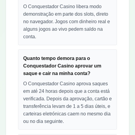
O Conquestador Casino libera modo
demonstração em parte dos slots, direto
no navegador. Jogos com dinheiro real e
alguns jogos ao vivo pedem saldo na
conta.
Quanto tempo demora para o
Conquestador Casino aprovar um
saque e cair na minha conta?
O Conquestador Casino aprova saques
em até 24 horas depois que a conta está
verificada. Depois da aprovação, cartão e
transferência levam de 1 a 5 dias úteis, e
carteiras eletrónicas caem no mesmo dia
ou no dia seguinte.