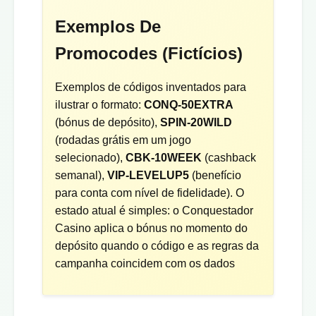
Exemplos De
Promocodes (Fictícios)
Exemplos de códigos inventados para
ilustrar o formato:
CONQ-50EXTRA
(bónus de depósito),
SPIN-20WILD
(rodadas grátis em um jogo
selecionado),
CBK-10WEEK
(cashback
semanal),
VIP-LEVELUP5
(benefício
para conta com nível de fidelidade). O
estado atual é simples: o Conquestador
Casino aplica o bónus no momento do
depósito quando o código e as regras da
campanha coincidem com os dados