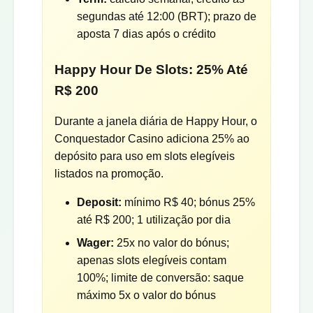
segundas até 12:00 (BRT); prazo de
aposta 7 dias após o crédito
Happy Hour De Slots: 25% Até
R$ 200
Durante a janela diária de Happy Hour, o
Conquestador Casino adiciona 25% ao
depósito para uso em slots elegíveis
listados na promoção.
Deposit:
mínimo R$ 40; bónus 25%
até R$ 200; 1 utilização por dia
Wager:
25x no valor do bónus;
apenas slots elegíveis contam
100%; limite de conversão: saque
máximo 5x o valor do bónus