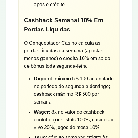
após o crédito
Cashback Semanal 10% Em
Perdas Líquidas
O Conquestador Casino calcula as
perdas líquidas da semana (apostas
menos ganhos) e credita 10% em saldo
de bónus toda segunda-feira.
Deposit:
mínimo R$ 100 acumulado
no período de segunda a domingo;
cashback máximo R$ 500 por
semana
Wager:
8x no valor do cashback;
contribuições: slots 100%, casino ao
vivo 20%, jogos de mesa 10%
Term:
cálculo semanal; crédito às