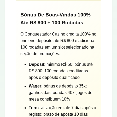
Bónus De Boas-Vindas 100%
Até R$ 800 + 100 Rodadas
O Conquestador Casino credita 100% no
primeiro depósito até R$ 800 e adiciona
100 rodadas em um slot selecionado na
seção de promoções.
Deposit:
mínimo R$ 50; bónus até
R$ 800; 100 rodadas creditadas
após o depósito qualificado
Wager:
bónus de depósito 35x;
ganhos das rodadas 40x; jogos de
mesa contribuem 10%
Term:
ativação em até 7 dias após o
registo; prazo de aposta 10 dias