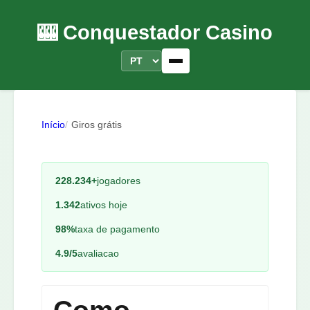
🎰 Conquestador Casino
Início
Giros grátis
228.234+
jogadores
1.342
ativos hoje
98%
taxa de pagamento
4.9/5
avaliacao