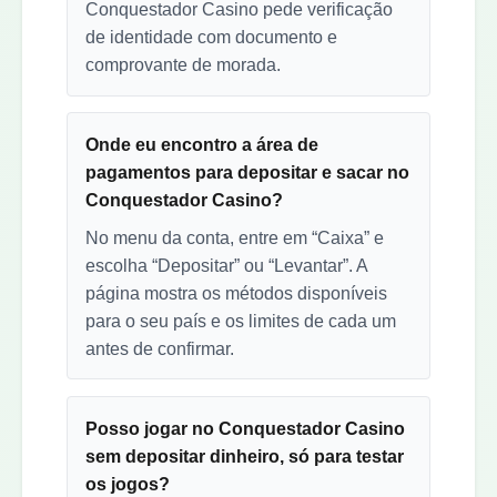
Conquestador Casino pede verificação
de identidade com documento e
comprovante de morada.
Onde eu encontro a área de
pagamentos para depositar e sacar no
Conquestador Casino?
No menu da conta, entre em “Caixa” e
escolha “Depositar” ou “Levantar”. A
página mostra os métodos disponíveis
para o seu país e os limites de cada um
antes de confirmar.
Posso jogar no Conquestador Casino
sem depositar dinheiro, só para testar
os jogos?