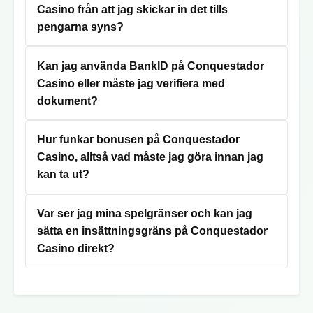
Casino från att jag skickar in det tills
pengarna syns?
Kan jag använda BankID på Conquestador
Casino eller måste jag verifiera med
dokument?
Hur funkar bonusen på Conquestador
Casino, alltså vad måste jag göra innan jag
kan ta ut?
Var ser jag mina spelgränser och kan jag
sätta en insättningsgräns på Conquestador
Casino direkt?