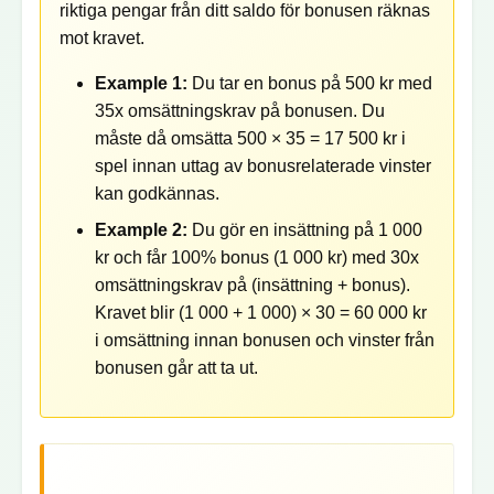
riktiga pengar från ditt saldo för bonusen räknas
mot kravet.
Example 1:
Du tar en bonus på 500 kr med
35x omsättningskrav på bonusen. Du
måste då omsätta 500 × 35 = 17 500 kr i
spel innan uttag av bonusrelaterade vinster
kan godkännas.
Example 2:
Du gör en insättning på 1 000
kr och får 100% bonus (1 000 kr) med 30x
omsättningskrav på (insättning + bonus).
Kravet blir (1 000 + 1 000) × 30 = 60 000 kr
i omsättning innan bonusen och vinster från
bonusen går att ta ut.