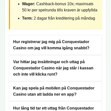
Wager:
Cashback-bonus 10x; maxinsats
50 kr per spelrunda tills kraven är uppfyllda
Term:
2 dagar från kreditering på måndag
Hur registrerar jag mig på Conquestador
Casino om jag vill komma igång snabbt?
Var hittar jag insättningar och uttag på
Conquestador Casino när jag står i kassan
och inte vill klicka runt?
Kan jag spela på mobilen på Conquestador
Casino utan att ladda ner en app?
Hur lång tid tar ett uttag från Conquestador