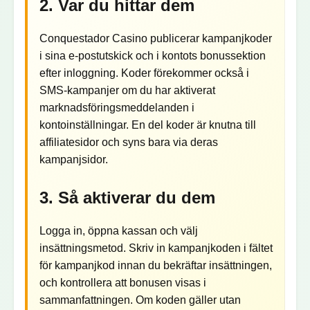
2. Var du hittar dem
Conquestador Casino publicerar kampanjkoder
i sina e-postutskick och i kontots bonussektion
efter inloggning. Koder förekommer också i
SMS-kampanjer om du har aktiverat
marknadsföringsmeddelanden i
kontoinställningar. En del koder är knutna till
affiliatesidor och syns bara via deras
kampanjsidor.
3. Så aktiverar du dem
Logga in, öppna kassan och välj
insättningsmetod. Skriv in kampanjkoden i fältet
för kampanjkod innan du bekräftar insättningen,
och kontrollera att bonusen visas i
sammanfattningen. Om koden gäller utan